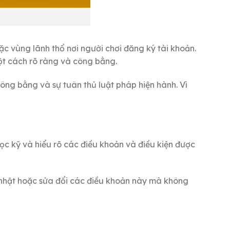
c vùng lãnh thổ nơi người chơi đăng ký tài khoản.
ột cách rõ ràng và công bằng.
công bằng và sự tuân thủ luật pháp hiện hành. Vì
đọc kỹ và hiểu rõ các điều khoản và điều kiện được
p nhật hoặc sửa đổi các điều khoản này mà không