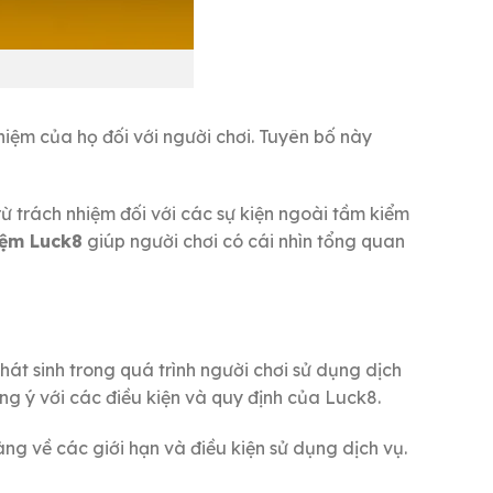
iệm của họ đối với người chơi. Tuyên bố này
ừ trách nhiệm đối với các sự kiện ngoài tầm kiểm
iệm Luck8
giúp người chơi có cái nhìn tổng quan
hát sinh trong quá trình người chơi sử dụng dịch
g ý với các điều kiện và quy định của Luck8.
ng về các giới hạn và điều kiện sử dụng dịch vụ.