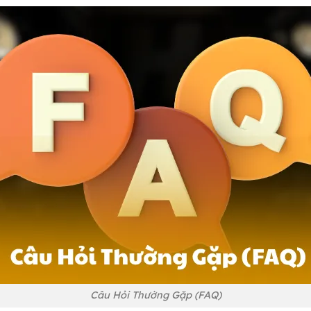
Câu Hỏi Thường Gặp (FAQ)