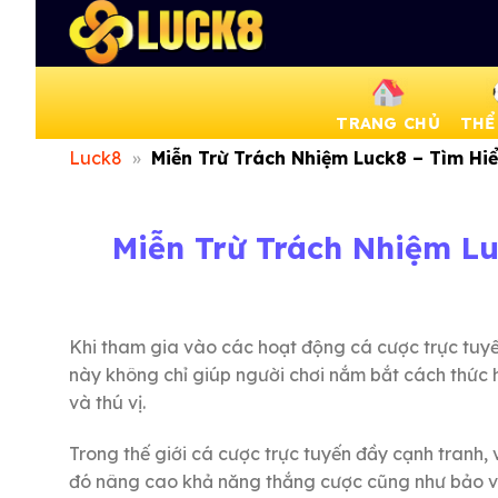
Skip
to
content
TRANG CHỦ
THỂ
Luck8
»
Miễn Trừ Trách Nhiệm Luck8 – Tìm Hiể
Miễn Trừ Trách Nhiệm Lu
Khi tham gia vào các hoạt động cá cược trực tuyến
này không chỉ giúp người chơi nắm bắt cách thức
và thú vị.
Trong thế giới cá cược trực tuyến đầy cạnh tranh, 
đó nâng cao khả năng thắng cược cũng như bảo vệ