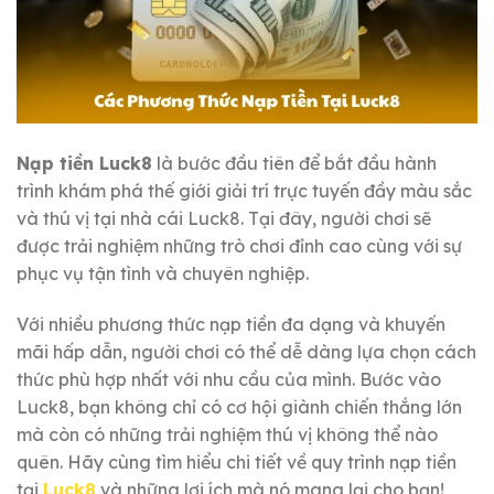
Nạp tiền Luck8
là bước đầu tiên để bắt đầu hành
trình khám phá thế giới giải trí trực tuyến đầy màu sắc
và thú vị tại nhà cái Luck8. Tại đây, người chơi sẽ
được trải nghiệm những trò chơi đỉnh cao cùng với sự
phục vụ tận tình và chuyên nghiệp.
Với nhiều phương thức nạp tiền đa dạng và khuyến
mãi hấp dẫn, người chơi có thể dễ dàng lựa chọn cách
thức phù hợp nhất với nhu cầu của mình. Bước vào
Luck8, bạn không chỉ có cơ hội giành chiến thắng lớn
mà còn có những trải nghiệm thú vị không thể nào
quên. Hãy cùng tìm hiểu chi tiết về quy trình nạp tiền
tại
Luck8
và những lợi ích mà nó mang lại cho bạn!