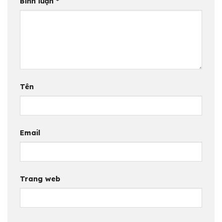
Bình luận
*
Tên
Email
Trang web