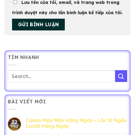
Lưu tên của tôi, email, và trang web trong
trình duyệt này cho lần bình luận kế tiếp của tôi.
TÌM NHANH
BÀI VIẾT MỚI
Casino May Mắn Hàng Ngày – Lắc Xì Ngẩu
22
Luck8 Hàng Ngày
Th2