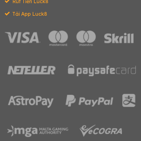
Rút Tiền Luck8
Tải App Luck8