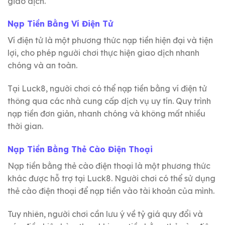
giao dịch.
Nạp Tiền Bằng Ví Điện Tử
Ví điện tử là một phương thức nạp tiền hiện đại và tiện
lợi, cho phép người chơi thực hiện giao dịch nhanh
chóng và an toàn.
Tại Luck8, người chơi có thể nạp tiền bằng ví điện tử
thông qua các nhà cung cấp dịch vụ uy tín. Quy trình
nạp tiền đơn giản, nhanh chóng và không mất nhiều
thời gian.
Nạp Tiền Bằng Thẻ Cào Điện Thoại
Nạp tiền bằng thẻ cào điện thoại là một phương thức
khác được hỗ trợ tại Luck8. Người chơi có thể sử dụng
thẻ cào điện thoại để nạp tiền vào tài khoản của mình.
Tuy nhiên, người chơi cần lưu ý về tỷ giá quy đổi và