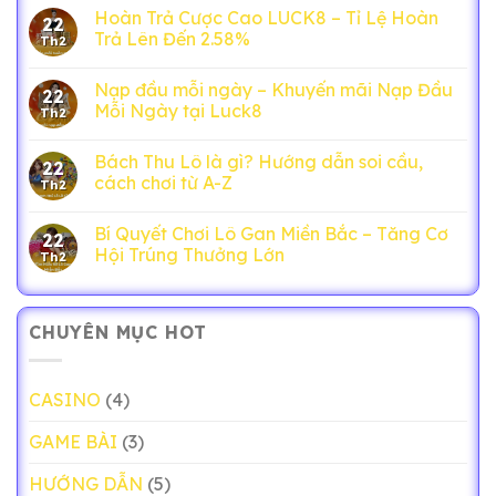
Hoàn Trả Cược Cao LUCK8 – Tỉ Lệ Hoàn
22
Trả Lên Đến 2.58%
Th2
Nạp đầu mỗi ngày – Khuyến mãi Nạp Đầu
22
Mỗi Ngày tại Luck8
Th2
Bách Thu Lô là gì? Hướng dẫn soi cầu,
22
cách chơi từ A-Z
Th2
Bí Quyết Chơi Lô Gan Miền Bắc – Tăng Cơ
22
Hội Trúng Thưởng Lớn
Th2
CHUYÊN MỤC HOT
CASINO
(4)
GAME BÀI
(3)
HƯỚNG DẪN
(5)