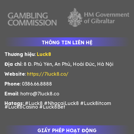
THÔNG TIN LIÊN HỆ
Thương hiệu
:
Luck8
Địa chỉ
:
8 Đ. Phú Yên, An Phú, Hoài Đức, Hà Nội
Website
:
https://7luck8.co/
Phone
:
0386.66.8888
Email
:
hotro@7luck8.co
Hatags
:
#Luck8 #NhacaiLuck8 #Luck8itcom
#Luck8Casino #Luck8Bet
GIẤY PHÉP HOẠT ĐỘNG