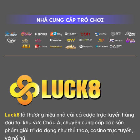
NHÀ CUNG CẤP TRÒ CHƠI
Luck8
là thương hiệu nhà cái cá cược trực tuyến hàng
đầu tại khu vực Châu Á, chuyên cung cấp các sản
phẩm giải trí đa dạng như thể thao, casino trực tuyến,
và nổ hũ.