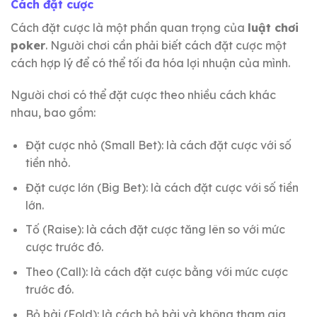
Cách đặt cược
Cách đặt cược là một phần quan trọng của
luật chơi
poker
. Người chơi cần phải biết cách đặt cược một
cách hợp lý để có thể tối đa hóa lợi nhuận của mình.
Người chơi có thể đặt cược theo nhiều cách khác
nhau, bao gồm:
Đặt cược nhỏ (Small Bet): là cách đặt cược với số
tiền nhỏ.
Đặt cược lớn (Big Bet): là cách đặt cược với số tiền
lớn.
Tố (Raise): là cách đặt cược tăng lên so với mức
cược trước đó.
Theo (Call): là cách đặt cược bằng với mức cược
trước đó.
Bỏ bài (Fold): là cách bỏ bài và không tham gia