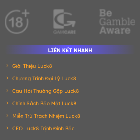
LIÊN KẾT NHANH
Giới Thiệu Luck8
Chương Trình Đại Lý Luck8
Câu Hỏi Thường Gặp Luck8
Chính Sách Bảo Mật Luck8
Miễn Trừ Trách Nhiệm Luck8
CEO Luck8 Trịnh Đình Bắc