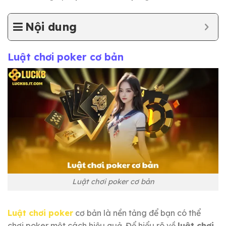
Nội dung
Luật chơi poker cơ bản
Luật chơi poker cơ bản
Luật chơi poker
cơ bản là nền tảng để bạn có thể
chơi poker một cách hiệu quả. Để hiểu rõ về
luật chơi