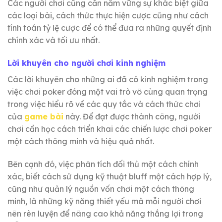
Các người chơi cũng cần nắm vững sự khác biệt giữa
các loại bài, cách thức thực hiện cược cũng như cách
tính toán tỷ lệ cược để có thể đưa ra những quyết định
chính xác và tối ưu nhất.
Lời khuyên cho người chơi kinh nghiệm
Các lời khuyên cho những ai đã có kinh nghiệm trong
việc chơi poker đóng một vai trò vô cùng quan trọng
trong việc hiểu rõ về các quy tắc và cách thức chơi
của
game bài
này. Để đạt được thành công, người
chơi cần học cách triển khai các chiến lược chơi poker
một cách thông minh và hiệu quả nhất.
Bên cạnh đó, việc phân tích đối thủ một cách chính
xác, biết cách sử dụng kỹ thuật bluff một cách hợp lý,
cũng như quản lý nguồn vốn chơi một cách thông
minh, là những kỹ năng thiết yếu mà mỗi người chơi
nên rèn luyện để nâng cao khả năng thắng lợi trong