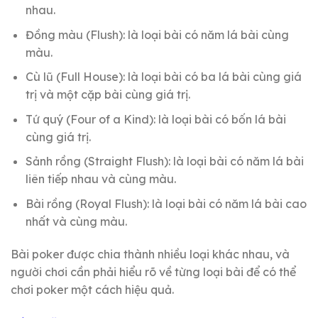
nhau.
Đồng màu (Flush): là loại bài có năm lá bài cùng
màu.
Cù lũ (Full House): là loại bài có ba lá bài cùng giá
trị và một cặp bài cùng giá trị.
Tứ quý (Four of a Kind): là loại bài có bốn lá bài
cùng giá trị.
Sảnh rồng (Straight Flush): là loại bài có năm lá bài
liên tiếp nhau và cùng màu.
Bài rồng (Royal Flush): là loại bài có năm lá bài cao
nhất và cùng màu.
Bài poker được chia thành nhiều loại khác nhau, và
người chơi cần phải hiểu rõ về từng loại bài để có thể
chơi poker một cách hiệu quả.