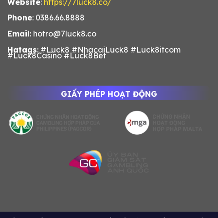
Website
:
https://7luck8.co/
Phone
:
0386.66.8888
Email
:
hotro@7luck8.co
Hatags
:
#Luck8 #NhacaiLuck8 #Luck8itcom
#Luck8Casino #Luck8Bet
GIẤY PHÉP HOẠT ĐỘNG