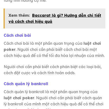
từng tình huống cụ thể.
Xem thêm:
Baccarat là gì? Hướng dẫn chi tiết
và cách chơi hiệu quả
Cách chơi bài
Cách chơi bài là một phần quan trọng của
luật chơi
poker
. Người chơi cần phải biết cách chơi bài một
cách hiệu quả để có thể tối đa hóa lợi nhuận của mình.
Người chơi cần phải biết cách phân biệt các loại bài,
cách đặt cược và cách tính toán odds.
Cách quản lý bankroll
Cách quản lý bankroll là một phần quan trọng của
luật chơi poker
. Người chơi cần phải biết cách quản
lý bankroll của mình một cách hiệu quả để có thể chơi