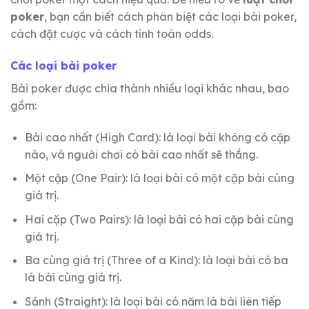
poker
, bạn cần biết cách phân biệt các loại bài poker,
cách đặt cược và cách tính toán odds.
Các loại bài poker
Bài poker được chia thành nhiều loại khác nhau, bao
gồm:
Bài cao nhất (High Card): là loại bài không có cặp
nào, và người chơi có bài cao nhất sẽ thắng.
Một cặp (One Pair): là loại bài có một cặp bài cùng
giá trị.
Hai cặp (Two Pairs): là loại bài có hai cặp bài cùng
giá trị.
Ba cùng giá trị (Three of a Kind): là loại bài có ba
lá bài cùng giá trị.
Sảnh (Straight): là loại bài có năm lá bài liên tiếp