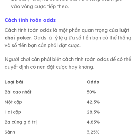
vào vòng cược tiếp theo.
Cách tính toán odds
Cách tính toán odds là một phần quan trọng của
luật
chơi poker
. Odds là tỷ lệ giữa số tiền bạn có thể thắng
và số tiền bạn cần phải đặt cược.
Người chơi cần phải biết cách tính toán odds để có thể
quyết định có nên đặt cược hay không.
Loại bài
Odds
Bài cao nhất
50%
Một cặp
42,3%
Hai cặp
28,5%
Ba cùng giá trị
4,83%
Sảnh
3,25%