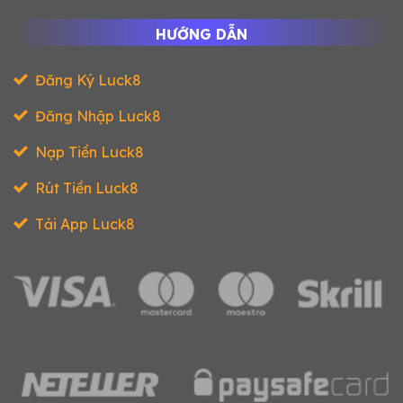
HƯỚNG DẪN
Đăng Ký Luck8
Đăng Nhập Luck8
Nạp Tiền Luck8
Rút Tiền Luck8
Tải App Luck8