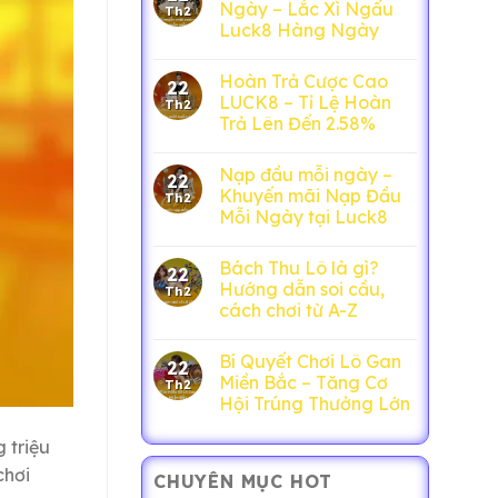
Ngày – Lắc Xì Ngẩu
Th2
Luck8 Hàng Ngày
Hoàn Trả Cược Cao
22
LUCK8 – Tỉ Lệ Hoàn
Th2
Trả Lên Đến 2.58%
Nạp đầu mỗi ngày –
22
Khuyến mãi Nạp Đầu
Th2
Mỗi Ngày tại Luck8
Bách Thu Lô là gì?
22
Hướng dẫn soi cầu,
Th2
cách chơi từ A-Z
Bí Quyết Chơi Lô Gan
22
Miền Bắc – Tăng Cơ
Th2
Hội Trúng Thưởng Lớn
 triệu
chơi
CHUYÊN MỤC HOT