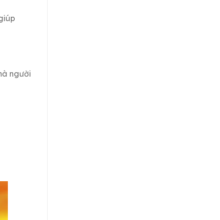
giúp
 mà người