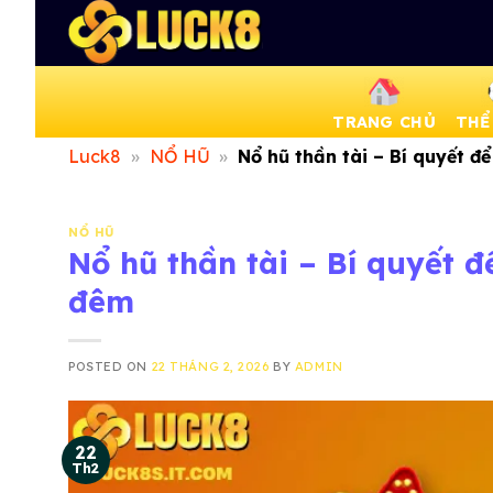
Skip
to
content
TRANG CHỦ
THỂ
Luck8
»
NỔ HŨ
»
Nổ hũ thần tài – Bí quyết đ
NỔ HŨ
Nổ hũ thần tài – Bí quyết đ
đêm
POSTED ON
22 THÁNG 2, 2026
BY
ADMIN
22
Th2