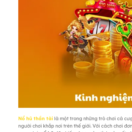
Nổ hũ thần tài
là một trong những trò chơi cá cượ
người chơi khắp nơi trên thế giới. Với cách chơi đơ