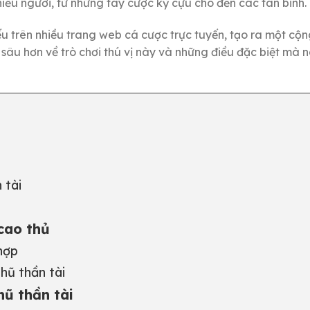
iều người, từ những tay cược kỳ cựu cho đến các tân binh.
ếu trên nhiều trang web cá cược trực tuyến, tạo ra một cộ
 sâu hơn về trò chơi thú vị này và những điều đặc biệt mà
 tài
 cao thủ
hợp
hũ thần tài
hũ thần tài