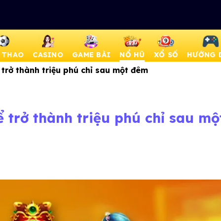
 THAO
CASINO
GAME BÀI
NỔ HŨ
XỔ SỐ
HƯỚNG 
ể trở thành triệu phú chỉ sau một đêm
ể trở thành triệu phú chỉ sau mộ