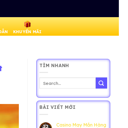
DẪN
KHUYẾN MÃI
TÌM NHANH
t
BÀI VIẾT MỚI
Casino May Mắn Hàng
22