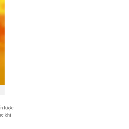
ến lược
c khi